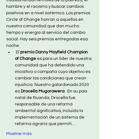
causas fundamentales de la pobreza, el 
hambre y el racismo y buscar cambios 
positivos en a nivel sistémico. Los premios 
Circle of Change honran a aquellos en 
nuestra comunidad que dan mucho 
tiempo y energía al servicio del cambio 
social. Hay seis premios entregados esa 
noche.
 El 
premio Danny Mayfield Champion 
of Change
 es para un líder de nuestra 
comunidad que ha defendido una 
iniciativa o campaña cuyo objetivo es 
cambiar las condiciones que crean 
injusticia. Nuestro galardonado 2020 
es 
Drocella Mugorawera
 . En su país 
natal de Ruanda, Drocella fue 
responsable de una reforma 
ambiental significativa, incluida la 
implementación de un sistema de 
reforma agraria que permiti…
Mostrar más